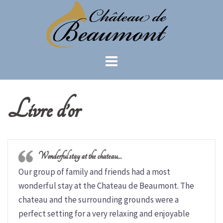
Aller
au
contenu
Livre d’or
Wonderful stay at the chateau…
Our group of family and friends had a most
wonderful stay at the Chateau de Beaumont. The
chateau and the surrounding grounds were a
perfect setting for a very relaxing and enjoyable